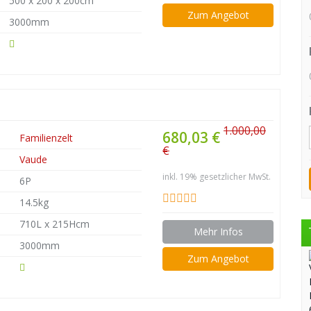
500 x 200 x 200cm
Zum Angebot
3000mm
1.000,00
680,03 €
Familienzelt
€
Vaude
inkl. 19% gesetzlicher MwSt.
6P
14.5kg
710L x 215Hcm
Mehr Infos
3000mm
Zum Angebot