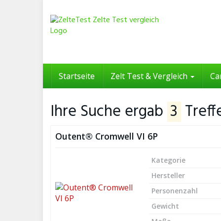
Skip
to
main
content
Startseite
Zelt Test & Vergleich
Ca
Ihre Suche ergab
3
Treff
Outent® Cromwell VI 6P
Kategorie
Hersteller
Personenzahl
Gewicht