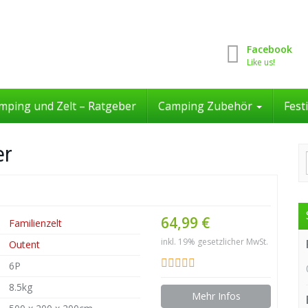
Facebook
Like us!
mping und Zelt – Ratgeber
Camping Zubehör
Fest
er
64,99 €
Familienzelt
inkl. 19% gesetzlicher MwSt.
Outent
6P
8.5kg
Mehr Infos