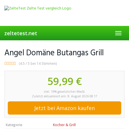
Skip
to
main
content
zeltetest.net
Toggl
navig
Angel Domäne Butangas Grill
(4.5 / 5 bei 14 Stimmen)
59,99 €
inkl. 19% gesetzlicher MwSt.
Zuletzt aktualisiert am: 8. August 2026 08:17
Jetzt bei Amazon kaufen
Kategorie
Kocher & Grill