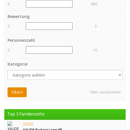
0
680
Bewertung
0
5
Personenzahl
0
10
Kategorie
Filtern
Filter zurücksetzen
Top 3 Familienzelte
VAUDE Badawi Long 6P