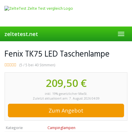
Skip
to
main
content
zeltetest.net
Toggl
navig
Fenix TK75 LED Taschenlampe
(5 / 5 bei 40 Stimmen)
209,50 €
inkl. 19% gesetzlicher MwSt.
Zuletzt aktualisiert am: 7. August 2026 04:09
Zum Angebot
Kategorie
Campinglampen