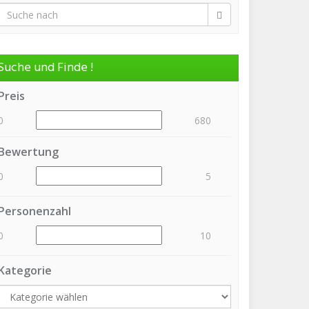
Suche und Finde !
Preis
0
680
Bewertung
0
5
Personenzahl
0
10
Kategorie