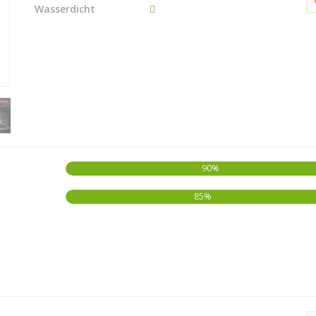
Wasserdicht
90%
85%